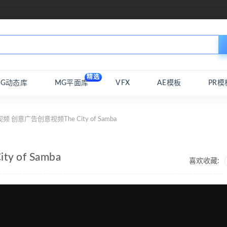
精选
MG动态库
MG平面库
VFX
AE模板
PR模
 创意广告创意视频The City of Samba
of Samba
喜欢收藏: