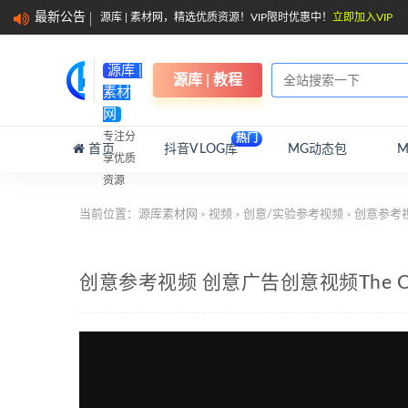
最新公告
源库 | 素材网，精选优质资源！VIP限时优惠中！
立即加入VIP
源库 |
源库 | 教程
素材
网
专注分
热门
首页
抖音VLOG库
MG动态包
享优质
资源
当前位置：
源库素材网
视频
创意/实验参考视频
创意参考视频
>
>
>
创意参考视频 创意广告创意视频The City 