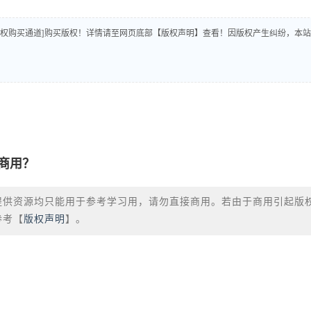
版权购买通道]购买版权！详情请至网页底部【版权声明】查看！因版权产生纠纷，本站
商用？
提供资源均只能用于参考学习用，请勿直接商用。若由于商用引起版
参考【
版权声明
】。
？