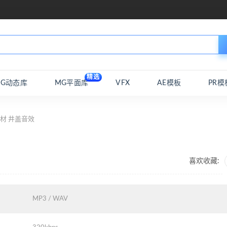
精选
MG动态库
MG平面库
VFX
AE模板
PR模
材 井盖音效
喜欢收藏:
MP3 / WAV