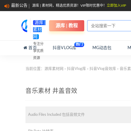
最新公告
源库 | 素材网，精选优质资源！VIP限时优惠中！
立即加入VIP
源库 |
源库 | 教程
素材
网
专注分
热门
首页
抖音VLOG库
MG动态包
享优质
资源
当前位置：
源库素材网
抖音Vlog库
抖音Vlog音效库
音乐素
>
>
>
音乐素材 井盖音效
Audio Files Included 包括音频文件