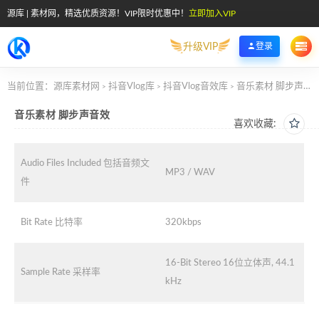
源库 | 素材网，精选优质资源！VIP限时优惠中！
立即加入VIP
升级VIP
登录
当前位置：
源库素材网
抖音Vlog库
抖音Vlog音效库
音乐素材 脚步声音效
>
>
>
音乐素材 脚步声音效
喜欢收藏:
Audio Files Included 包括音频文
MP3 / WAV
件
Bit Rate 比特率
320kbps
16-Bit Stereo 16位立体声, 44.1
Sample Rate 采样率
kHz