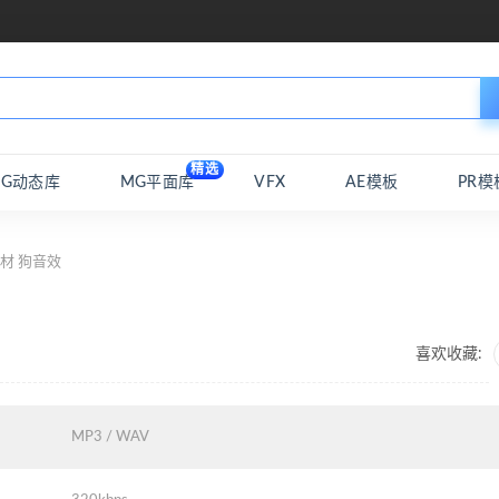
精选
MG动态库
MG平面库
VFX
AE模板
PR模
材 狗音效
喜欢收藏:
MP3 / WAV