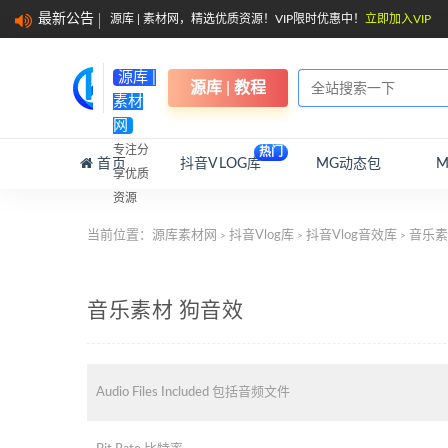
最新公告
源库 | 素材网，精选优质资源！VIP限时优惠中！
立即加入VIP
源库 |
源库 | 教程
素材
网
专注分
热门
首页
抖音VLOG库
MG动态包
享优质
资源
当前位置：
源库素材网
抖音Vlog库
抖音Vlog音效库
音乐素
>
>
>
音乐素材 狗音效
Audio Files Included 包括音频文件