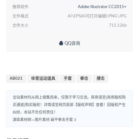
推荐软件
Adobe Illustrator CC2015+
文件格式
AI\EPS(AI可打开编辑)\PNG\JPG
文件大小
715.12kb
QQ咨询
AB021
体育运动道具
手套
拳击
搏击
全站素材均从网上搜集而来，仅限于学习交流。商用请至[商用版权购
买通道]购买版权！详情请至网页底部【版权声明】查看！因版权产生
纠纷，本站不负任何责任！
源库素材网
»
图片素材 扁平拳击手套 3