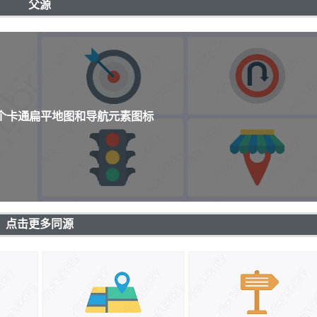
父源
9个卡通扁平地图和导航元素图标
点击更多同源