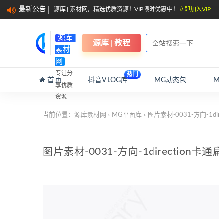
最新公告
源库 | 素材网，精选优质资源！VIP限时优惠中！
立即加入VIP
源库 |
源库 | 教程
素材
网
专注分
热门
首页
抖音VLOG库
MG动态包
享优质
资源
当前位置：
源库素材网
MG平面库
图片素材-0031-方向-1d
>
>
图片素材-0031-方向-1directio