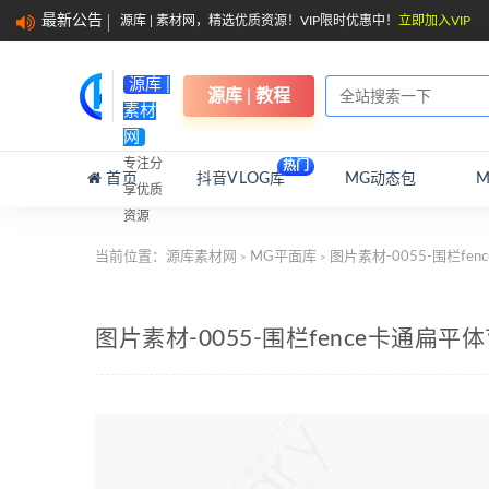
最新公告
源库 | 素材网，精选优质资源！VIP限时优惠中！
立即加入VIP
源库 |
源库 | 教程
素材
网
专注分
热门
首页
抖音VLOG库
MG动态包
享优质
资源
当前位置：
源库素材网
MG平面库
图片素材-0055-围栏f
>
>
图片素材-0055-围栏fence卡通扁