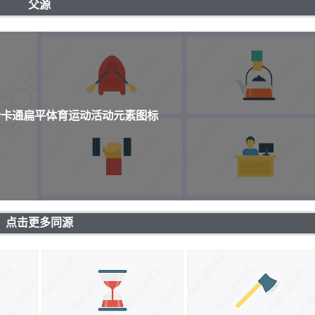
父源
8个卡通扁平体育运动活动元素图标
点击更多同源