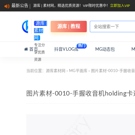
最新公告
源库 | 素材网，精选优质资源！VIP限时优惠中！
立即加入VIP
源库 |
源库 | 教程
素材
网
专注分
热门
首页
抖音VLOG库
MG动态包
享优质
资源
当前位置：
源库素材网
MG平面库
图片素材-0010-手握收
>
>
图片素材-0010-手握收音机holdi