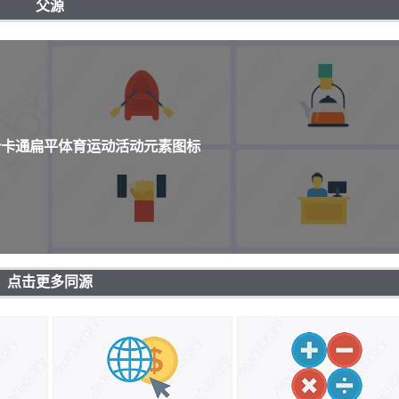
父源
8个卡通扁平体育运动活动元素图标
点击更多同源