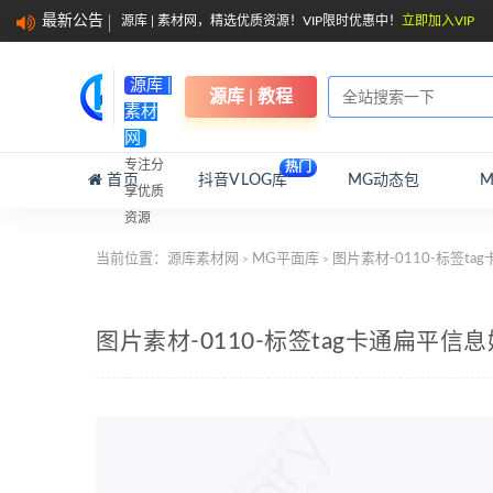
最新公告
源库 | 素材网，精选优质资源！VIP限时优惠中！
立即加入VIP
源库 |
源库 | 教程
素材
网
专注分
热门
首页
抖音VLOG库
MG动态包
享优质
资源
当前位置：
源库素材网
MG平面库
图片素材-0110-标签t
>
>
图片素材-0110-标签tag卡通扁平