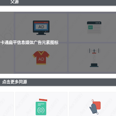
父源
3个卡通扁平信息媒体广告元素图标
点击更多同源