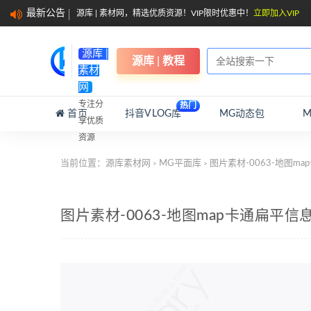
最新公告
源库 | 素材网，精选优质资源！VIP限时优惠中！
立即加入VIP
源库 |
源库 | 教程
素材
网
专注分
热门
首页
抖音VLOG库
MG动态包
享优质
资源
当前位置：
源库素材网
MG平面库
图片素材-0063-地图m
>
>
图片素材-0063-地图map卡通扁平