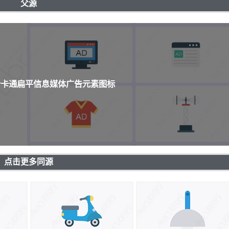
父源
3个卡通扁平信息媒体广告元素图标
点击更多同源