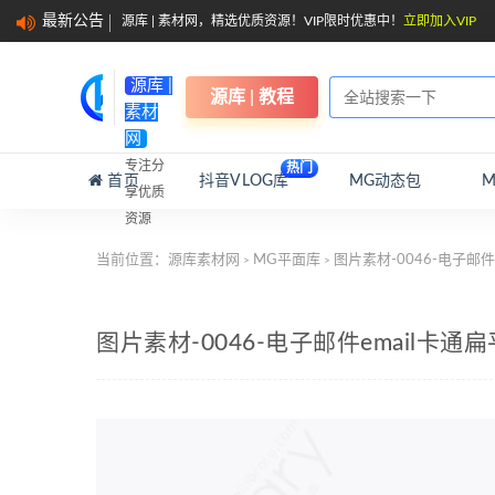
最新公告
源库 | 素材网，精选优质资源！VIP限时优惠中！
立即加入VIP
源库 |
源库 | 教程
素材
网
专注分
热门
首页
抖音VLOG库
MG动态包
享优质
资源
当前位置：
源库素材网
MG平面库
图片素材-0046-电子邮
>
>
图片素材-0046-电子邮件email卡