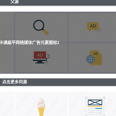
父源
个卡通扁平网络媒体广告元素图标2
点击更多同源