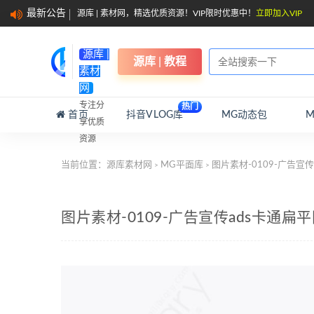
最新公告
源库 | 素材网，精选优质资源！VIP限时优惠中！
立即加入VIP
源库 |
源库 | 教程
素材
网
专注分
热门
首页
抖音VLOG库
MG动态包
享优质
资源
当前位置：
源库素材网
MG平面库
图片素材-0109-广告宣
>
>
图片素材-0109-广告宣传ads卡通