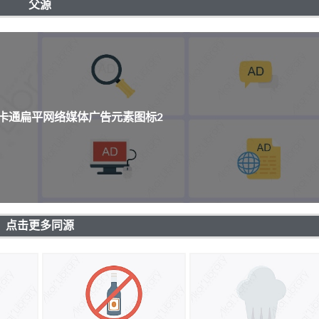
父源
个卡通扁平网络媒体广告元素图标2
点击更多同源