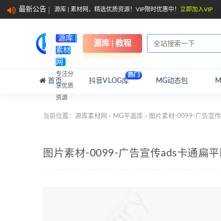
最新公告
源库 | 素材网，精选优质资源！VIP限时优惠中！
立即加入VIP
源库 |
源库 | 教程
素材
网
专注分
热门
首页
抖音VLOG库
MG动态包
享优质
资源
当前位置：
源库素材网
MG平面库
图片素材-0099-广告宣
>
>
图片素材-0099-广告宣传ads卡通