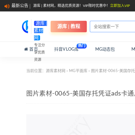
最新公告
源库 | 素材网，精选优质资源！VIP限时优惠中！
立即加入VIP
源库 |
源库 | 教程
素材
网
专注分
热门
首页
抖音VLOG库
MG动态包
享优质
资源
当前位置：
源库素材网
MG平面库
图片素材-0065-美国存
>
>
图片素材-0065-美国存托凭证ads