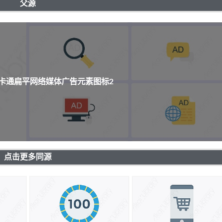
父源
个卡通扁平网络媒体广告元素图标2
点击更多同源