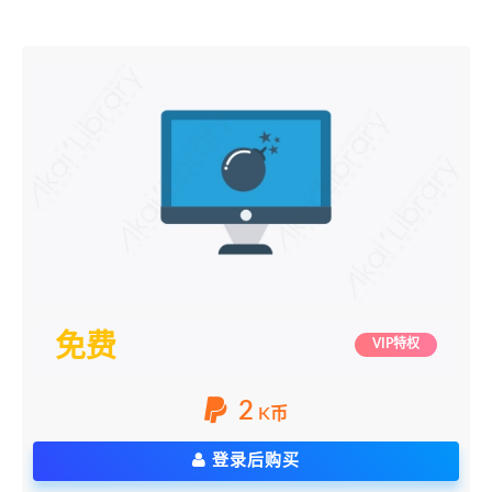
免费
VIP特权
2
K币
登录后购买