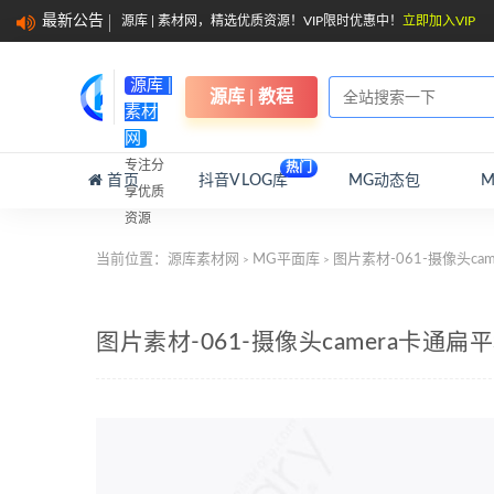
最新公告
源库 | 素材网，精选优质资源！VIP限时优惠中！
立即加入VIP
源库 |
源库 | 教程
素材
网
专注分
热门
首页
抖音VLOG库
MG动态包
享优质
资源
当前位置：
源库素材网
MG平面库
图片素材-061-摄像头c
>
>
图片素材-061-摄像头camera卡