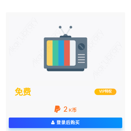
免费
VIP特权
2
K币
登录后购买