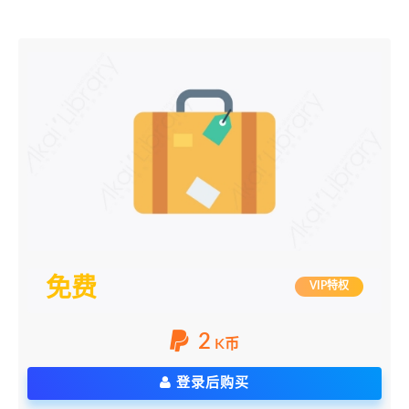
免费
VIP特权
2
K币
登录后购买