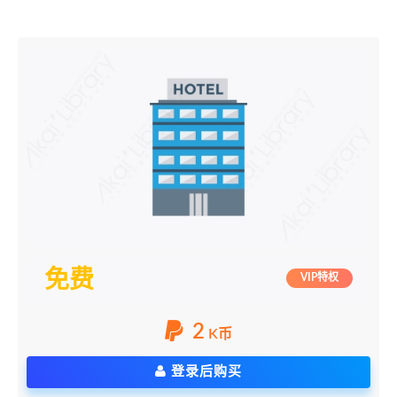
免费
VIP特权
2
K币
登录后购买