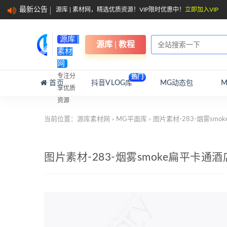
最新公告
源库 | 素材网，精选优质资源！VIP限时优惠中！
立即加入VIP
源库 |
源库 | 教程
素材
网
专注分
热门
首页
抖音VLOG库
MG动态包
享优质
资源
当前位置：
源库素材网
MG平面库
图片素材-283-烟雾sm
>
>
图片素材-283-烟雾smoke扁平卡