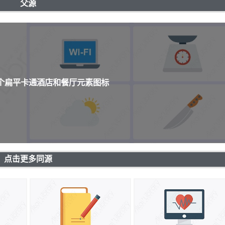
父源
0个扁平卡通酒店和餐厅元素图标
点击更多同源