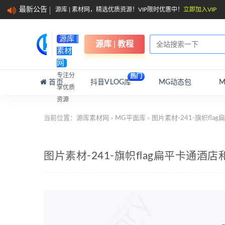
最新公告
源库 | 素材网，精选优质资源！VIP限时优惠中！
立即加入VIP
源库 |
源库 | 教程
素材
网
专注分
热门
首页
抖音VLOG库
MG动态包
享优质
资源
当前位置：
源库素材网
MG平面库
图片素材-241-旗帜fl
>
>
图片素材-241-旗帜flag扁平卡通酒