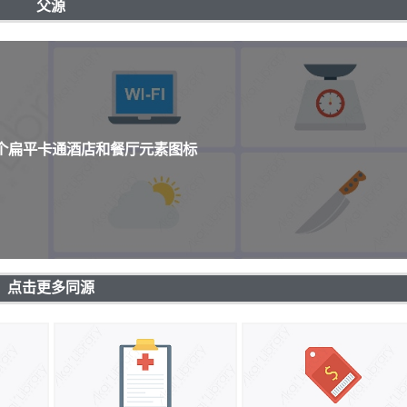
父源
0个扁平卡通酒店和餐厅元素图标
点击更多同源