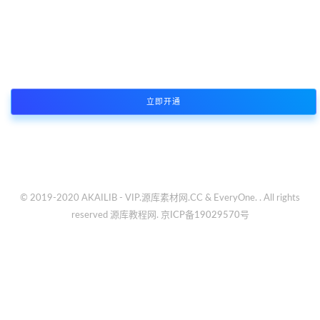
本站资源支持会员下载专享，普通注册会员只能原价购买资源或者限
制免费下载次数，付费会员所有资源可免费下载
立即开通
© 2019-2020 AKAILIB - VIP.源库素材网.CC & EveryOne. . All rights
reserved
源库教程网.
京ICP备19029570号