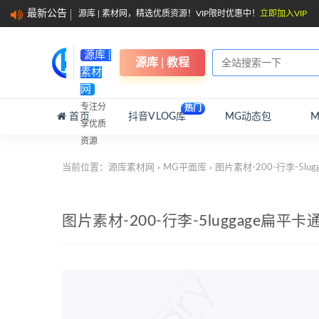
最新公告
源库 | 素材网，精选优质资源！VIP限时优惠中！
立即加入VIP
源库 |
源库 | 教程
素材
网
专注分
热门
首页
抖音VLOG库
MG动态包
享优质
资源
当前位置：
源库素材网
MG平面库
图片素材-200-行李-5l
>
>
图片素材-200-行李-5luggage扁