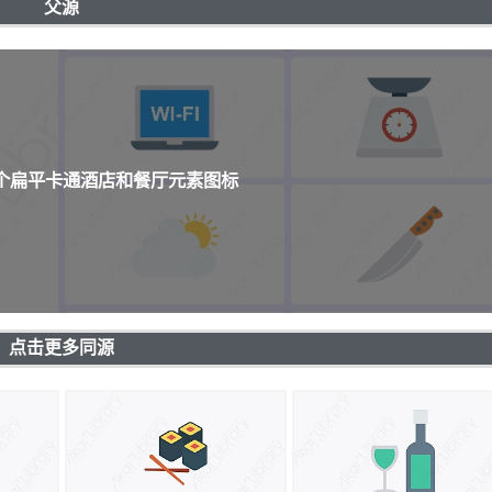
父源
0个扁平卡通酒店和餐厅元素图标
点击更多同源