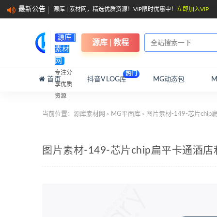
最新公告
源库 | 素材网，精选优质资源！VIP限时优惠中！
立即加入VIP
源库 |
源库 | 教程
素材
网
专注分
热门
首页
抖音VLOG库
MG动态包
享优质
资源
当前位置：
源库素材网
MG平面库
图片素材-149-芯片ch
>
>
图片素材-149-芯片chip扁平卡通酒