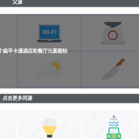
父源
0个扁平卡通酒店和餐厅元素图标
点击更多同源