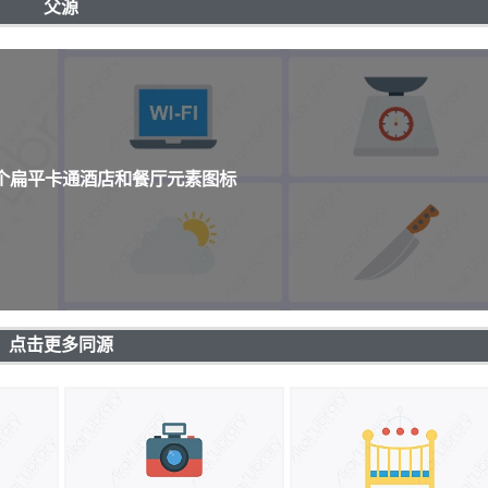
父源
0个扁平卡通酒店和餐厅元素图标
点击更多同源