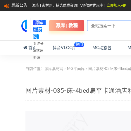
最新公告
源库 | 素材网，精选优质资源！VIP限时优惠中！
立即加入VIP
源库 |
源库 | 教程
素材
网
专注分
热门
首页
抖音VLOG库
MG动态包
享优质
资源
当前位置：
源库素材网
MG平面库
图片素材-035-床-4b
>
>
图片素材-035-床-4bed扁平卡通酒