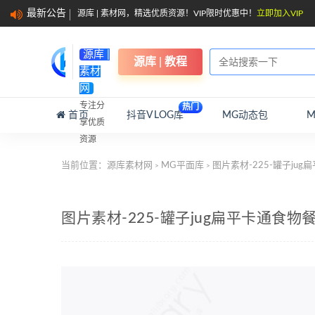
最新公告
源库 | 素材网，精选优质资源！VIP限时优惠中！
立即加入VIP
源库 |
源库 | 教程
素材
网
专注分
热门
首页
抖音VLOG库
MG动态包
享优质
资源
当前位置：
源库素材网
MG平面库
图片素材-225-罐子ju
>
>
图片素材-225-罐子jug扁平卡通食