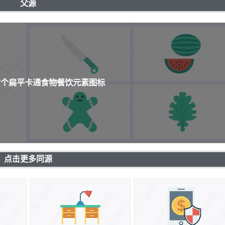
父源
67个扁平卡通食物餐饮元素图标
点击更多同源