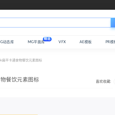
精选
MG动态库
MG平面库
VFX
AE模板
PR模
rink扁平卡通食物餐饮元素图标
通食物餐饮元素图标
喜欢收藏: