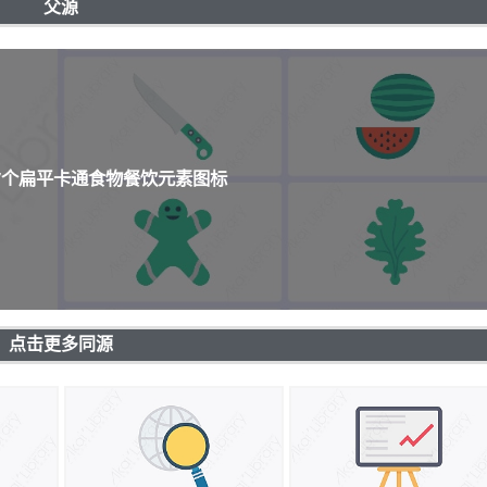
父源
67个扁平卡通食物餐饮元素图标
点击更多同源