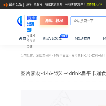
最新公告
源库 | 素材网，精选优质资源！VIP限时优惠中！
立即加入VIP
源库 |
源库 | 教程
素材
网
专注分
热门
首页
抖音VLOG库
MG动态包
享优质
资源
当前位置：
源库素材网
MG平面库
图片素材-146-饮料-4d
>
>
图片素材-146-饮料-4drink扁平卡