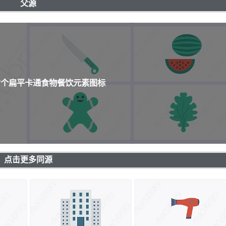
父源
67个扁平卡通食物餐饮元素图标
点击更多同源