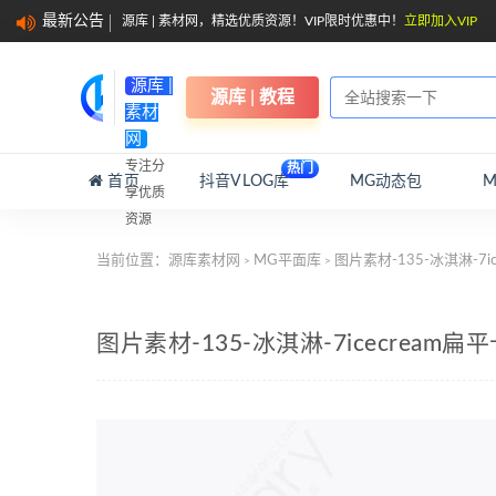
最新公告
源库 | 素材网，精选优质资源！VIP限时优惠中！
立即加入VIP
源库 |
源库 | 教程
素材
网
专注分
热门
首页
抖音VLOG库
MG动态包
享优质
资源
当前位置：
源库素材网
MG平面库
图片素材-135-冰淇淋-7
>
>
图片素材-135-冰淇淋-7icecrea