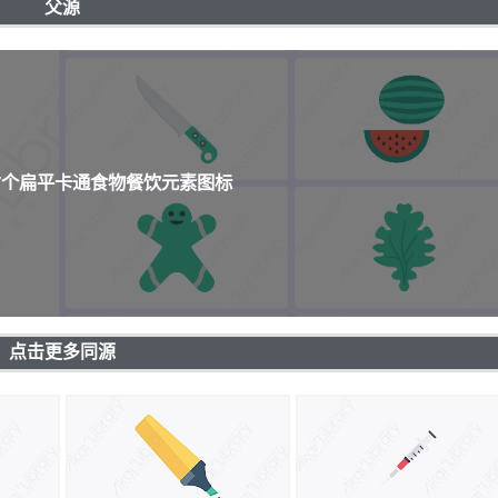
父源
67个扁平卡通食物餐饮元素图标
点击更多同源