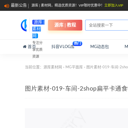
最新公告
源库 | 素材网，精选优质资源！VIP限时优惠中！
立即加入VIP
源库 |
源库 | 教程
素材
网
专注分
热门
首页
抖音VLOG库
MG动态包
享优质
资源
当前位置：
源库素材网
MG平面库
图片素材-019-车间-2
>
>
图片素材-019-车间-2shop扁平卡