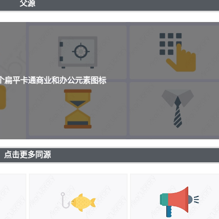
父源
0个扁平卡通商业和办公元素图标
点击更多同源