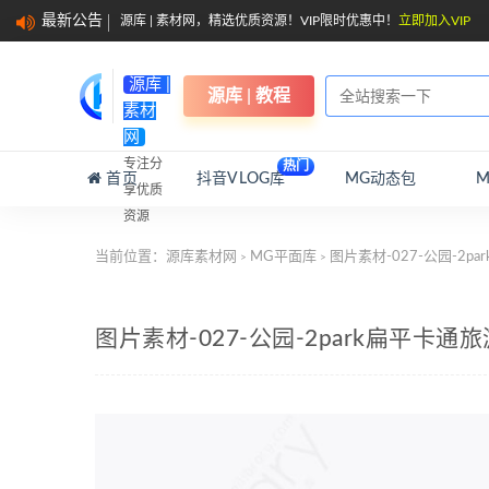
最新公告
源库 | 素材网，精选优质资源！VIP限时优惠中！
立即加入VIP
源库 |
源库 | 教程
素材
网
专注分
热门
首页
抖音VLOG库
MG动态包
享优质
资源
当前位置：
源库素材网
MG平面库
图片素材-027-公园-2
>
>
图片素材-027-公园-2park扁平卡