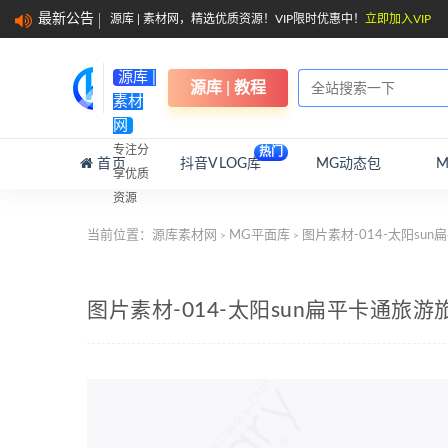
最新公告
源库 | 素材网，精选优质资源！VIP限时优惠中！
立即加入VIP
源库 |
源库 | 教程
素材
网
专注分
热门
首页
抖音VLOG库
MG动态包
享优质
资源
当前位置：
源库素材网
MG平面库
图片素材-014-太阳su
>
>
图片素材-014-太阳sun扁平卡通旅