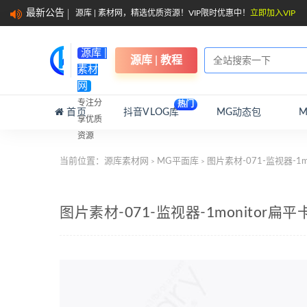
最新公告
源库 | 素材网，精选优质资源！VIP限时优惠中！
立即加入VIP
源库 |
源库 | 教程
素材
网
专注分
热门
首页
抖音VLOG库
MG动态包
享优质
资源
当前位置：
源库素材网
MG平面库
图片素材-071-监视器-1
>
>
图片素材-071-监视器-1monito