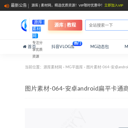
最新公告
源库 | 素材网，精选优质资源！VIP限时优惠中！
立即加入VIP
源库 |
源库 | 教程
素材
网
专注分
热门
首页
抖音VLOG库
MG动态包
享优质
资源
当前位置：
源库素材网
MG平面库
图片素材-064-安卓and
>
>
图片素材-064-安卓android扁平