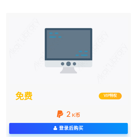
免费
VIP特权
2
K币
登录后购买