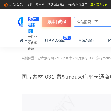
最新公告
源库 | 素材网，精选优质资源！VIP限时优惠中！
立即加入VIP
源库 |
源库 | 教程
素材
网
专注分
热门
首页
抖音VLOG库
MG动态包
享优质
资源
当前位置：
源库素材网
MG平面库
图片素材-031-鼠标mo
>
>
图片素材-031-鼠标mouse扁平卡