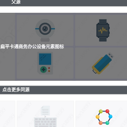
父源
0个扁平卡通商务办公设备元素图标
点击更多同源