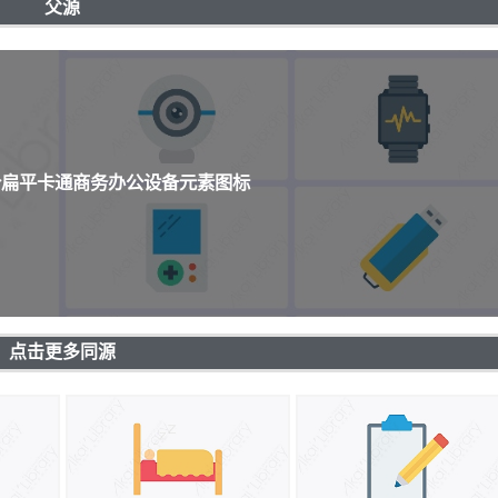
父源
0个扁平卡通商务办公设备元素图标
点击更多同源