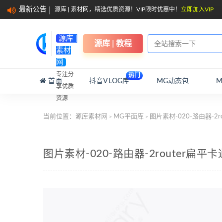
最新公告
源库 | 素材网，精选优质资源！VIP限时优惠中！
立即加入VIP
源库 |
源库 | 教程
素材
网
专注分
热门
首页
抖音VLOG库
MG动态包
享优质
资源
当前位置：
源库素材网
MG平面库
图片素材-020-路由器-2
>
>
图片素材-020-路由器-2router