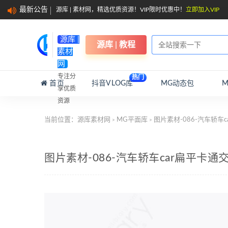
最新公告
源库 | 素材网，精选优质资源！VIP限时优惠中！
立即加入VIP
源库 |
源库 | 教程
素材
网
专注分
热门
首页
抖音VLOG库
MG动态包
享优质
资源
当前位置：
源库素材网
MG平面库
图片素材-086-汽车轿车
>
>
图片素材-086-汽车轿车car扁平卡