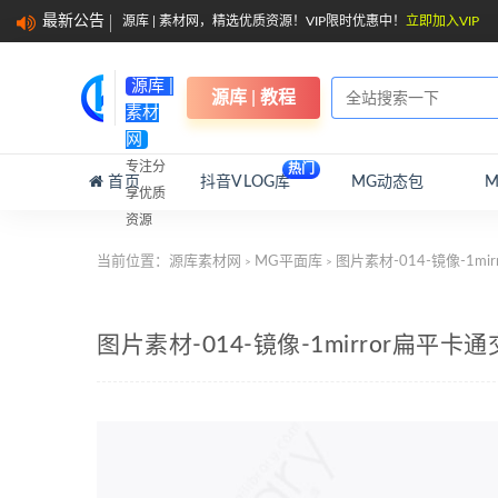
最新公告
源库 | 素材网，精选优质资源！VIP限时优惠中！
立即加入VIP
源库 |
源库 | 教程
素材
网
专注分
热门
首页
抖音VLOG库
MG动态包
享优质
资源
当前位置：
源库素材网
MG平面库
图片素材-014-镜像-1m
>
>
图片素材-014-镜像-1mirror扁平