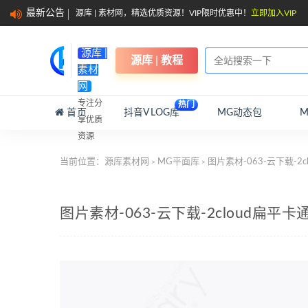
最新公告
源库 | 素材网，精选优质资源！VIP限时优惠中！
立即加入VIP
源库 |
源库 | 教程
素材
网
专注分
热门
首页
抖音VLOG库
MG动态包
享优质
资源
当前位置：
源库素材网
MG平面库
图片素材-063-云下载-
>
>
图片素材-063-云下载-2cloud扁