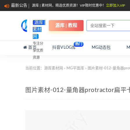
最新公告
源库 | 素材网，精选优质资源！VIP限时优惠中！
立即加入VIP
源库 |
源库 | 教程
素材
网
专注分
热门
首页
抖音VLOG库
MG动态包
享优质
资源
当前位置：
源库素材网
MG平面库
图片素材-012-量角器pr
>
>
图片素材-012-量角器protracto