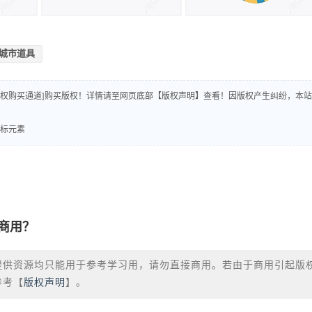
城市道具
版权购买通道]购买版权！详情请至网页底部【版权声明】查看！因版权产生纠纷，本站
图标元素
商用？
提供资源均只能用于参考学习用，请勿直接商用。若由于商用引起版
参考【
版权声明
】。