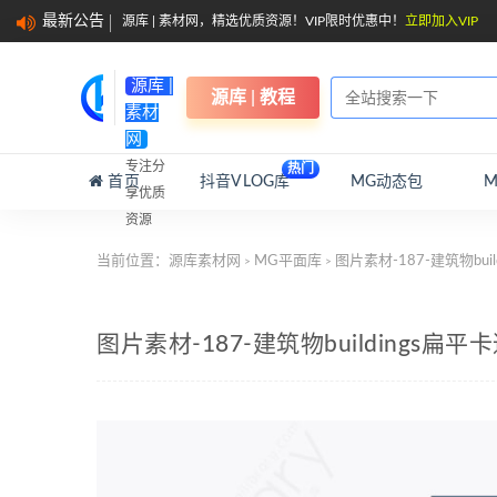
最新公告
源库 | 素材网，精选优质资源！VIP限时优惠中！
立即加入VIP
源库 |
源库 | 教程
素材
网
专注分
热门
首页
抖音VLOG库
MG动态包
享优质
资源
当前位置：
源库素材网
MG平面库
图片素材-187-建筑物bu
>
>
图片素材-187-建筑物buildings