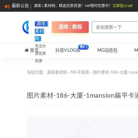
最新公告
源库 | 素材网，精选优质资源！VIP限时优惠中！
立即加入VIP
源库 |
源库 | 教程
素材
网
专注分
热门
首页
抖音VLOG库
MG动态包
享优质
资源
当前位置：
源库素材网
MG平面库
图片素材-186-大厦-1m
>
>
图片素材-186-大厦-1mansion扁