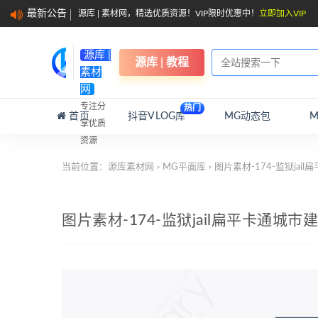
最新公告
源库 | 素材网，精选优质资源！VIP限时优惠中！
立即加入VIP
源库 |
源库 | 教程
素材
网
专注分
热门
首页
抖音VLOG库
MG动态包
享优质
资源
当前位置：
源库素材网
MG平面库
图片素材-174-监狱jai
>
>
图片素材-174-监狱jail扁平卡通城